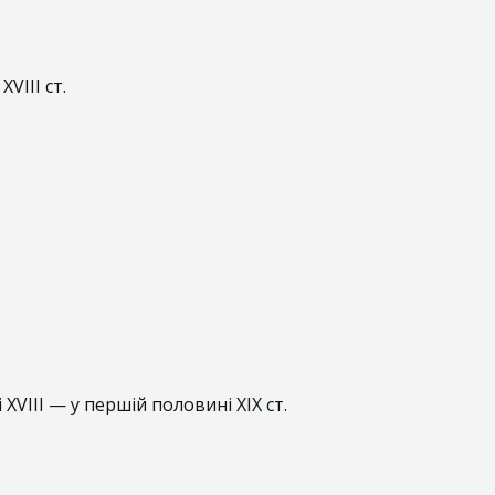
VIII ст.
і XVIII — у першій половині XIX ст.