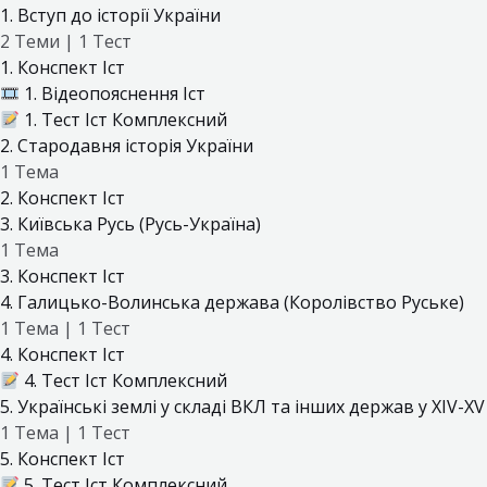
1. Вступ до історії України
2 Теми
|
1 Тест
1. Конспект Іст
1. Відеопояснення Іст
1. Тест Іст Комплексний
2. Стародавня історія України
1 Тема
2. Конспект Іст
3. Київська Русь (Русь-Україна)
1 Тема
3. Конспект Іст
4. Галицько-Волинська держава (Королівство Руське)
1 Тема
|
1 Тест
4. Конспект Іст
4. Тест Іст Комплексний
5. Українські землі у складі ВКЛ та інших дeржав у XIV-XV 
1 Тема
|
1 Тест
5. Конспект Іст
5. Тест Іст Комплексний